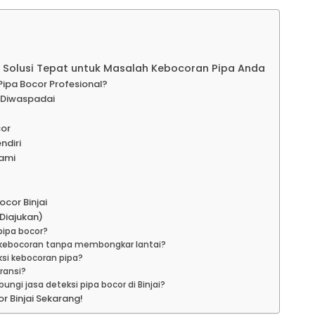
 – Solusi Tepat untuk Masalah Kebocoran Pipa Anda
Pipa Bocor Profesional?
s Diwaspadai
cor
ndiri
Kami
ocor Binjai
Diajukan)
 pipa bocor?
 kebocoran tanpa membongkar lantai?
ksi kebocoran pipa?
ransi?
gi jasa deteksi pipa bocor di Binjai?
r Binjai Sekarang!