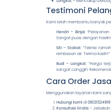
Langkat
– Mencakup berbaga
Testimoni Pela
Kami telah membantu banyak pel
Hendri – Binjai
: “Pelayanan
Sangat puas dengan hasilny
Siti – Stabat
: “Teknisi ram
rembesan air. Terima kasih!”
Budi – Langkat
: “Harga te
sangat canggih. Rekomendas
Cara Order Jasa 
Menggunakan layanan kami sangat
Hubungi kami
di
08121324919
Konsultasi Gratis
– Jelaskan