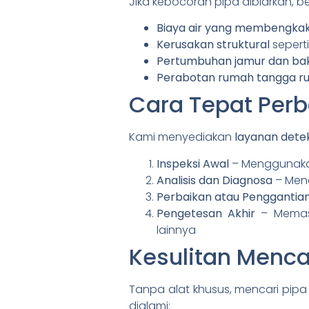
Jika kebocoran pipa dibiarkan, be
Biaya air yang membengka
Kerusakan struktural
seperti
Pertumbuhan jamur dan bak
Perabotan rumah tangga r
Cara Tepat Perb
Kami menyediakan
layanan detek
Inspeksi Awal
– Menggunaka
Analisis dan Diagnosa
– Mene
Perbaikan atau Penggantian
Pengetesan Akhir
– Memast
lainnya
Kesulitan Mencar
Tanpa alat khusus, mencari pipa
dialami: