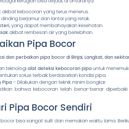
rbagai kerugian bisa terjadi, di antaranya:
k
akibat kebocoran yang terus menerus.
 dinding berjamur dan lantai yang retak.
teri
, yang dapat membahayakan kesehatan.
usak
akibat rembesan air yang berlebihan.
aikan Pipa Bocor
si dan perbaikan pipa bocor di Binjai, Langkat, dan sekit
n teknologi
alat deteksi kebocoran pipa
untuk menemukan
ntukan solusi terbaik berdasarkan kondisi pipa.
 Pipa
– Dilakukan dengan teknik minim bongkar.
ikan bahwa kebocoran telah benar-benar diperbaiki
i Pipa Bocor Sendiri
 bocor bisa sangat sulit dan memakan waktu lama. Beri