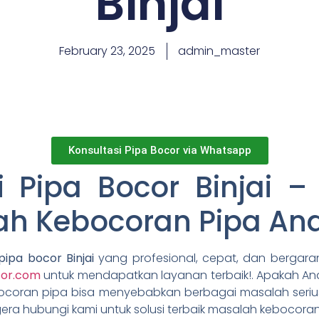
Binjai
February 23, 2025
admin_master
Konsultasi Pipa Bocor via Whatsapp
 Pipa Bocor Binjai –
ah Kebocoran Pipa An
pipa bocor Binjai
yang profesional, cepat, dan bergaran
cor.com
untuk mendapatkan layanan terbaik!. Apakah A
coran pipa bisa menyebabkan berbagai masalah seriu
ra hubungi kami untuk solusi terbaik masalah kebocoran p