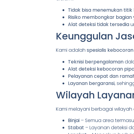
Tidak bisa menemukan titik
Risiko membongkar bagian y
Alat deteksi tidak tersedia
un
Keunggulan Jasa
Kami adalah
spesialis kebocoran
Teknisi berpengalaman
dala
Alat deteksi kebocoran pi
Pelayanan cepat dan rama
Layanan bergaransi
, sehing
Wilayah Layana
Kami melayani berbagai wilayah 
Binjai
– Semua area termasuk
Stabat
– Layanan deteksi da