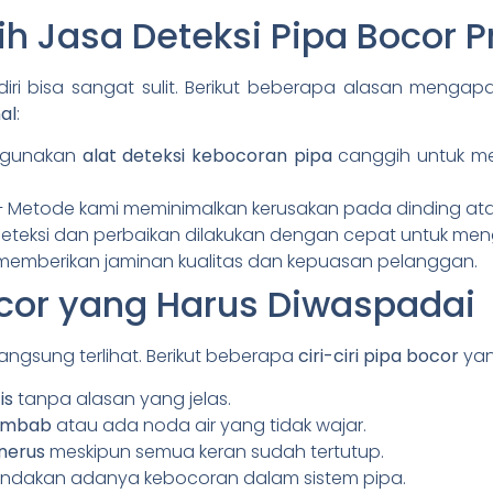
 Jasa Deteksi Pipa Bocor P
diri bisa sangat sulit. Berikut beberapa alasan meng
al
:
ggunakan
alat deteksi kebocoran pipa
canggih untuk me
 Metode kami meminimalkan kerusakan pada dinding atau
deteksi dan perbaikan dilakukan dengan cepat untuk me
memberikan jaminan kualitas dan kepuasan pelanggan.
Bocor yang Harus Diwaspadai
 langsung terlihat. Berikut beberapa
ciri-ciri pipa bocor
yan
is
tanpa alasan yang jelas.
lembab
atau ada noda air yang tidak wajar.
enerus
meskipun semua keran sudah tertutup.
ndakan adanya kebocoran dalam sistem pipa.