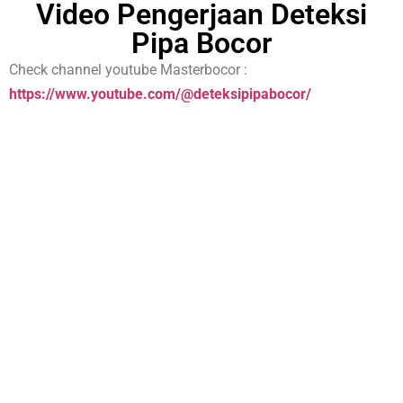
Video Pengerjaan Deteksi
Pipa Bocor
Check channel youtube Masterbocor :
https://www.youtube.com/@deteksipipabocor/
Related Posts
Jasa Deteksi Pipa Bocor Jogjakarta
Jasa Deteksi Pipa Bocor Jogjakarta Profesional & Bergaransi
Jasa deteksi pipa bocor Jogjakarta dari MasterBocor adalah
solusi tepat bagi